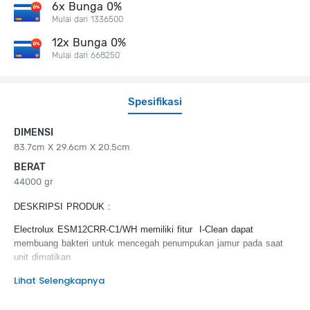
6x Bunga 0%
Mulai dari 1336500
12x Bunga 0%
Mulai dari 668250
Spesifikasi
DIMENSI
83.7cm X 29.6cm X 20.5cm
BERAT
44000 gr
DESKRIPSI PRODUK :
Electrolux
ESM12CRR-C1/WH
memiliki fitur I-Clean dapat
membuang bakteri untuk mencegah penumpukan jamur pada
saat
unit dimatikan
Lihat Selengkapnya
KEUNGGULAN PRODUK :
I Clean