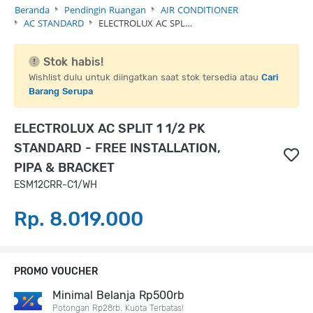
Beranda
Pendingin Ruangan
AIR CONDITIONER
AC STANDARD
ELECTROLUX AC SPL…
Stok habis!
Wishlist dulu untuk diingatkan saat stok tersedia atau
Cari
Barang Serupa
ELECTROLUX AC SPLIT 1 1/2 PK
STANDARD - FREE INSTALLATION,
PIPA & BRACKET
ESM12CRR-C1/WH
Rp. 8.019.000
PROMO VOUCHER
Minimal Belanja Rp500rb
Potongan Rp28rb. Kuota Terbatas!