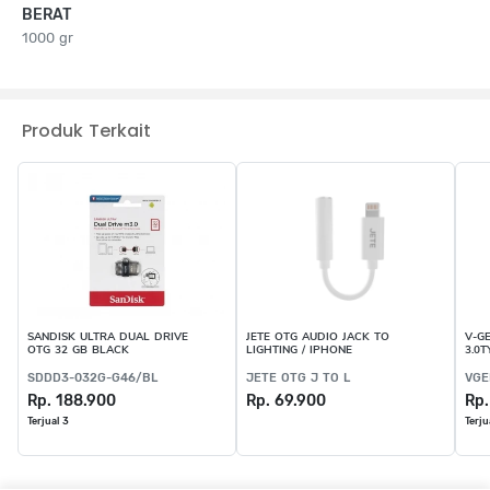
BERAT
1000 gr
Produk Terkait
SANDISK ULTRA DUAL DRIVE
JETE OTG AUDIO JACK TO
V-G
OTG 32 GB BLACK
LIGHTING / IPHONE
3.0T
SDDD3-032G-G46/BL
JETE OTG J TO L
VGE
Rp. 188.900
Rp. 69.900
Rp.
Terjual 3
Terju