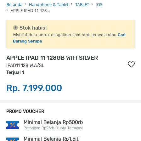
Beranda
Handphone & Tablet
TABLET
IOS
APPLE IPAD 11 128…
Stok habis!
Wishlist dulu untuk diingatkan saat stok tersedia atau
Cari
Barang Serupa
APPLE IPAD 11 128GB WIFI SILVER
IPAD11 128 W.A/SL
Terjual 1
Rp. 7.199.000
PROMO VOUCHER
Minimal Belanja Rp500rb
Potongan Rp28rb. Kuota Terbatas!
Minimal Belanja Rp1,5jt