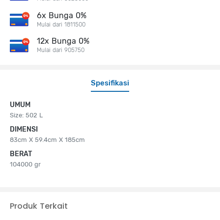
6x Bunga 0%
Mulai dari 1811500
12x Bunga 0%
Mulai dari 905750
Spesifikasi
UMUM
Size: 502 L
DIMENSI
83cm X 59.4cm X 185cm
BERAT
104000 gr
Produk Terkait