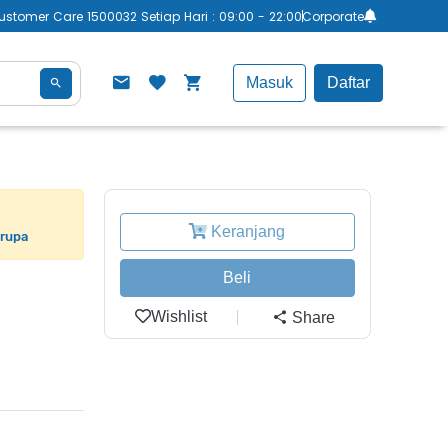
ustomer Care 1500032 Setiap Hari : 09:00 - 22:00
Corporate
Masuk
Daftar
Keranjang
erupa
Beli
Wishlist
Share