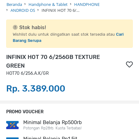
Beranda
Handphone & Tablet
HANDPHONE
ANDROID OS
INFINIX HOT 70 6/…
Stok habis!
Wishlist dulu untuk diingatkan saat stok tersedia atau
Cari
Barang Serupa
INFINIX HOT 70 6/256GB TEXTURE
GREEN
HOT70 6/256.A.K/GR
Rp. 3.389.000
PROMO VOUCHER
Minimal Belanja Rp500rb
Potongan Rp28rb. Kuota Terbatas!
Minimal Belanja Rp1,5jt