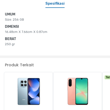
Spesifikasi
UMUM
Size: 256 GB
DIMENSI
16.48cm X 7.66cm X 0.87cm
BERAT
250 gr
Produk Terkait
Te