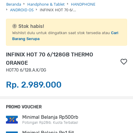
Beranda
Handphone & Tablet
HANDPHONE
ANDROID OS
INFINIX HOT 70 6/…
Stok habis!
Wishlist dulu untuk diingatkan saat stok tersedia atau
Cari
Barang Serupa
INFINIX HOT 70 6/128GB THERMO
ORANGE
HOT70 6/128.A.K/OG
Rp. 2.989.000
PROMO VOUCHER
Minimal Belanja Rp500rb
Potongan Rp28rb. Kuota Terbatas!
Minimal Belanja Rp1,5jt