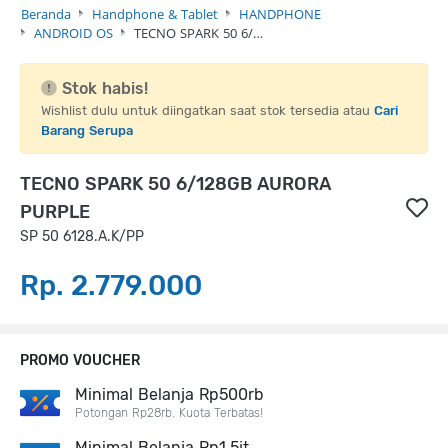
Beranda
Handphone & Tablet
HANDPHONE
ANDROID OS
TECNO SPARK 50 6/…
Stok habis!
Wishlist dulu untuk diingatkan saat stok tersedia atau
Cari
Barang Serupa
TECNO SPARK 50 6/128GB AURORA
PURPLE
SP 50 6128.A.K/PP
Rp. 2.779.000
PROMO VOUCHER
Minimal Belanja Rp500rb
Potongan Rp28rb. Kuota Terbatas!
Minimal Belanja Rp1,5jt