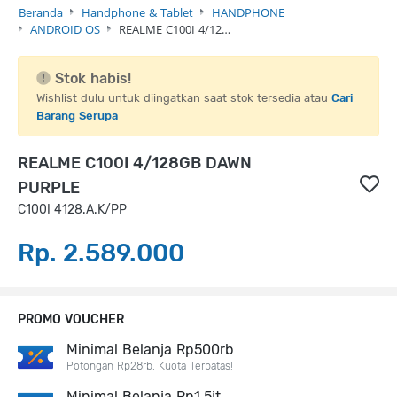
Beranda
Handphone & Tablet
HANDPHONE
ANDROID OS
REALME C100I 4/12…
Stok habis!
Wishlist dulu untuk diingatkan saat stok tersedia atau
Cari
Barang Serupa
REALME C100I 4/128GB DAWN
PURPLE
C100I 4128.A.K/PP
Rp. 2.589.000
PROMO VOUCHER
Minimal Belanja Rp500rb
Potongan Rp28rb. Kuota Terbatas!
Minimal Belanja Rp1,5jt