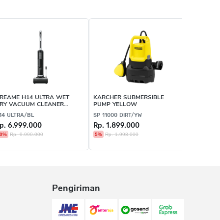
REAME H14 ULTRA WET
KARCHER SUBMERSIBLE
TINECO 
RY VACUUM CLEANER
PUMP YELLOW
VACUUM 
LACK
14 ULTRA/BL
SP 11000 DIRT/YW
ICARPET 
p. 6.999.000
Rp. 1.899.000
Rp. 1.73
0%
Rp. 9.990.000
5%
Rp. 1.998.000
3%
Rp. 1.
Pengiriman