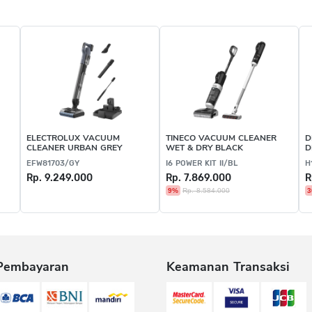
ELECTROLUX VACUUM
TINECO VACUUM CLEANER
D
CLEANER URBAN GREY
WET & DRY BLACK
D
B
EFW81703/GY
I6 POWER KIT II/BL
H
Rp. 9.249.000
Rp. 7.869.000
R
9%
Rp. 8.584.000
3
Pembayaran
Keamanan Transaksi