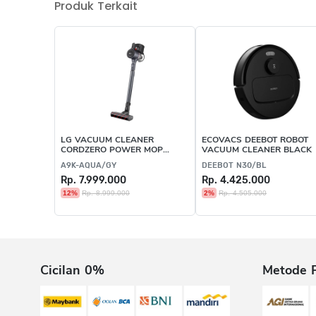
Produk Terkait
LG VACUUM CLEANER
ECOVACS DEEBOT ROBOT
CORDZERO POWER MOP
VACUUM CLEANER BLACK
IRON GREY
A9K-AQUA/GY
DEEBOT N30/BL
Rp. 7.999.000
Rp. 4.425.000
12%
Rp. 8.999.000
2%
Rp. 4.505.000
Cicilan 0%
Metode 