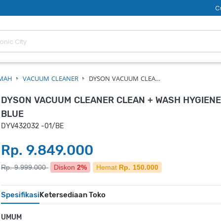
C
UMAH
VACUUM CLEANER
DYSON VACUUM CLEA…
DYSON VACUUM CLEANER CLEAN + WASH HYGIEN
BLUE
DYV432032 -01/BE
Rp. 9.849.000
Rp. 9.999.000
Diskon
2%
Hemat
Rp. 150.000
Spesifikasi
Ketersediaan Toko
UMUM