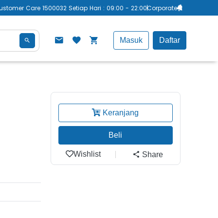
ustomer Care 1500032 Setiap Hari : 09:00 - 22:00
Corporate
Masuk
Daftar
E
Keranjang
Beli
Wishlist
Share