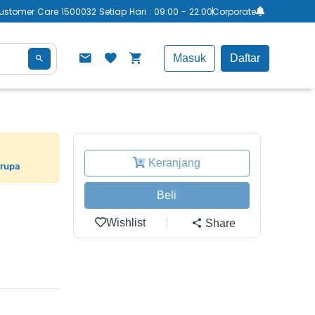
ustomer Care 1500032 Setiap Hari : 09:00 - 22:00
Corporate
Masuk
Daftar
Keranjang
erupa
Beli
Wishlist
Share