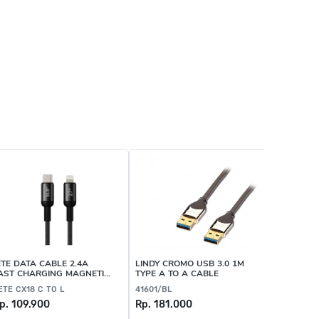
ETE DATA CABLE 2.4A
LINDY CROMO USB 3.0 1M
PHILIPS 
AST CHARGING MAGNETIC
TYPE A TO A CABLE
TYPE C W
 TO LIGHTNING
ETE CX18 C TO L
41601/BL
DLC5531C
p. 109.900
Rp. 181.000
Rp. 49.