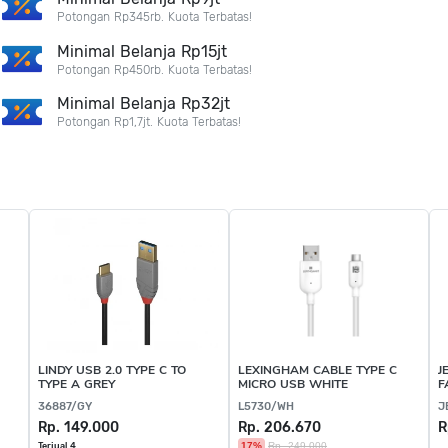
Potongan Rp345rb. Kuota Terbatas!
Minimal Belanja Rp15jt
Potongan Rp450rb. Kuota Terbatas!
Minimal Belanja Rp32jt
Potongan Rp1,7jt. Kuota Terbatas!
LINDY USB 2.0 TYPE C TO
LEXINGHAM CABLE TYPE C
J
TYPE A GREY
MICRO USB WHITE
F
C
36887/GY
L5730/WH
J
Rp. 149.000
Rp. 206.670
R
17%
Rp. 249.000
Terjual 4