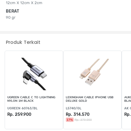
12cm X 12cm X 2cm
BERAT
90 gr
Produk Terkait
UGREEN CABLE C TO LIGHTNING
LEXINGHAM CABLE IPHONE USB
AUK
NYLON 1M BLACK
DELUXE GOLD
BLA
UGREEN 60763/BL
L5740/GL
AK 
Rp. 259.900
Rp. 314.570
Rp.
17%
Rp. 379.000