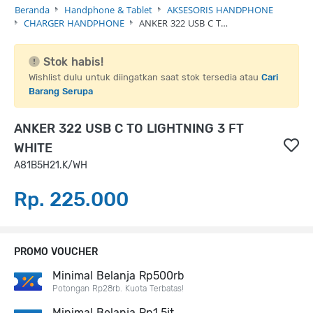
Beranda
Handphone & Tablet
AKSESORIS HANDPHONE
CHARGER HANDPHONE
ANKER 322 USB C T…
Stok habis!
Wishlist dulu untuk diingatkan saat stok tersedia atau
Cari
Barang Serupa
ANKER 322 USB C TO LIGHTNING 3 FT
WHITE
A81B5H21.K/WH
Rp. 225.000
PROMO VOUCHER
Minimal Belanja Rp500rb
Potongan Rp28rb. Kuota Terbatas!
Minimal Belanja Rp1,5jt