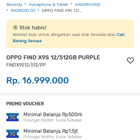
Beranda
Handphone & Tablet
HANDPHONE
ANDROID OS
OPPO FIND X9S 12/…
Stok habis!
Wishlist dulu untuk diingatkan saat stok tersedia atau
Cari
Barang Serupa
OPPO FIND X9S 12/512GB PURPLE
FINDX9S12/512/PP
Rp. 16.999.000
PROMO VOUCHER
Minimal Belanja Rp500rb
Potongan Rp28rb. Kuota Terbatas!
Minimal Belanja Rp1,5jt
Potongan Rp45rb. Kuota Terbatas!