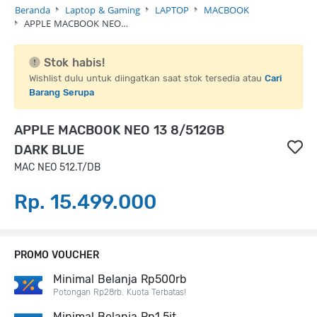
Beranda
Laptop & Gaming
LAPTOP
MACBOOK
APPLE MACBOOK NEO…
Stok habis!
Wishlist dulu untuk diingatkan saat stok tersedia atau
Cari
Barang Serupa
APPLE MACBOOK NEO 13 8/512GB
DARK BLUE
MAC NEO 512.T/DB
Rp. 15.499.000
PROMO VOUCHER
Minimal Belanja Rp500rb
Potongan Rp28rb. Kuota Terbatas!
Minimal Belanja Rp1,5jt