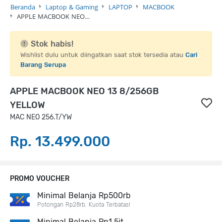
Beranda
Laptop & Gaming
LAPTOP
MACBOOK
APPLE MACBOOK NEO…
Stok habis!
Wishlist dulu untuk diingatkan saat stok tersedia atau
Cari
Barang Serupa
APPLE MACBOOK NEO 13 8/256GB
YELLOW
MAC NEO 256.T/YW
Rp. 13.499.000
PROMO VOUCHER
Minimal Belanja Rp500rb
Potongan Rp28rb. Kuota Terbatas!
Minimal Belanja Rp1,5jt