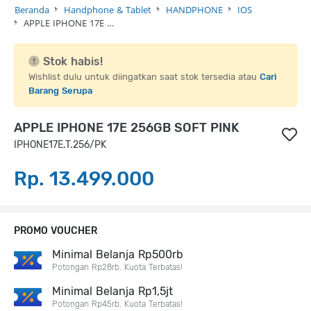
Beranda
Handphone & Tablet
HANDPHONE
IOS
APPLE IPHONE 17E …
Stok habis!
Wishlist dulu untuk diingatkan saat stok tersedia atau
Cari
Barang Serupa
APPLE IPHONE 17E 256GB SOFT PINK
IPHONE17E.T.256/PK
Rp. 13.499.000
PROMO VOUCHER
Minimal Belanja Rp500rb
Potongan Rp28rb. Kuota Terbatas!
Minimal Belanja Rp1,5jt
Potongan Rp45rb. Kuota Terbatas!