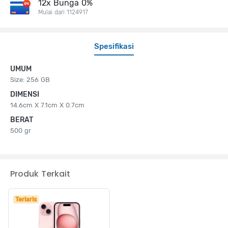
12x Bunga 0%
Mulai dari 1124917
Spesifikasi
UMUM
Size: 256 GB
DIMENSI
14.6cm X 7.1cm X 0.7cm
BERAT
500 gr
Produk Terkait
Terlaris