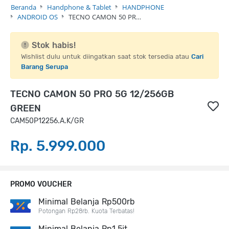
Beranda
Handphone & Tablet
HANDPHONE
ANDROID OS
TECNO CAMON 50 PR…
Stok habis!
Wishlist dulu untuk diingatkan saat stok tersedia atau
Cari
Barang Serupa
TECNO CAMON 50 PRO 5G 12/256GB
GREEN
CAM50P12256.A.K/GR
Rp. 5.999.000
PROMO VOUCHER
Minimal Belanja Rp500rb
Potongan Rp28rb. Kuota Terbatas!
Minimal Belanja Rp1,5jt