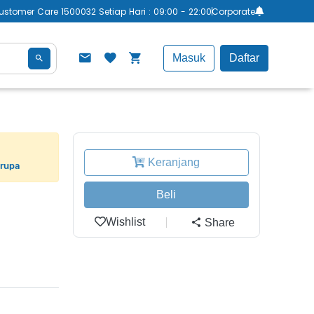
ustomer Care 1500032 Setiap Hari : 09:00 - 22:00
Corporate
Masuk
Daftar
Keranjang
erupa
Beli
Wishlist
Share