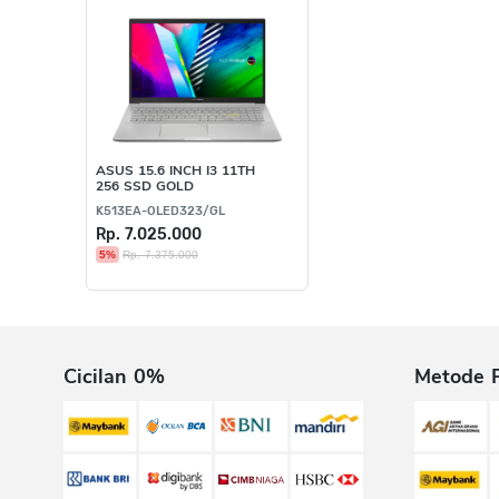
ASUS 15.6 INCH I3 11TH
256 SSD GOLD
K513EA-OLED323/GL
Rp. 7.025.000
5%
Rp. 7.375.000
Cicilan 0%
Metode 