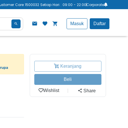
ustomer Care 1500032 Setiap Hari : 09:00 - 22:00
Corporate
Masuk
Daftar
Keranjang
erupa
Beli
Wishlist
Share