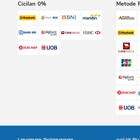
Cicilan 0%
Metode 
Layanan Pelanggan
eci.id By