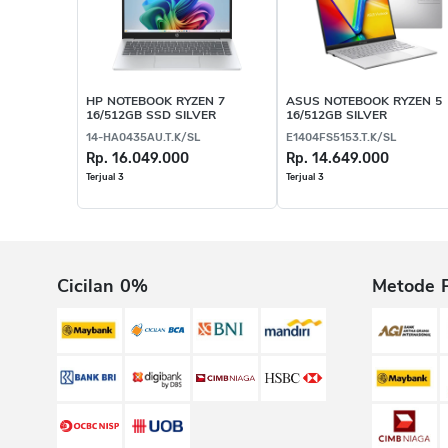
HP NOTEBOOK RYZEN 7
ASUS NOTEBOOK RYZEN 5
16/512GB SSD SILVER
16/512GB SILVER
14-HA0435AU.T.K/SL
E1404FS5153.T.K/SL
Rp. 16.049.000
Rp. 14.649.000
Terjual 3
Terjual 3
Cicilan 0%
Metode 