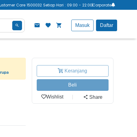
ustomer Care 1500032 Setiap Hari : 09:00 - 22:00
Corporate
Masuk
Daftar
Keranjang
erupa
Beli
Wishlist
Share