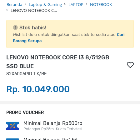
Beranda
Laptop & Gaming
LAPTOP
NOTEBOOK
LENOVO NOTEBOOK C…
Stok habis!
Wishlist dulu untuk diingatkan saat stok tersedia atau
Cari
Barang Serupa
LENOVO NOTEBOOK CORE I3 8/512GB
SSD BLUE
82X6006PID.T.K/BE
Rp. 10.049.000
PROMO VOUCHER
Minimal Belanja Rp500rb
Potongan Rp28rb. Kuota Terbatas!
Minimal Belanja Rp1,5jt