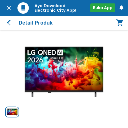
Ayo Download
Buka App
Electronic City App!
Detail Produk