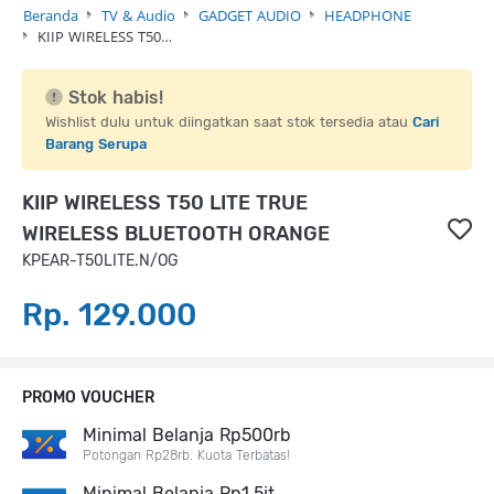
Beranda
TV & Audio
GADGET AUDIO
HEADPHONE
KIIP WIRELESS T50…
Stok habis!
Wishlist dulu untuk diingatkan saat stok tersedia atau
Cari
Barang Serupa
KIIP WIRELESS T50 LITE TRUE
WIRELESS BLUETOOTH ORANGE
KPEAR-T50LITE.N/OG
Rp. 129.000
PROMO VOUCHER
Minimal Belanja Rp500rb
Potongan Rp28rb. Kuota Terbatas!
Minimal Belanja Rp1,5jt