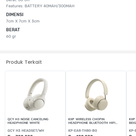
Features: BATTERY 40MAH/300MAH
DIMENSI
7cm X 7cm X 3cm
BERAT
60 gr
Produk Terkait
QCY H3 NOISE CANCELING
KIIP WIRELESS CHOPIN
KII
HEADPHIONE WHITE
HEADPHONE BLUETOOTH HIFI
BEI
BEIGE - KP-EAR-TH80-BG
QCY H3 HEADSET/WH
KP-EAR-TH80-BG
KP-