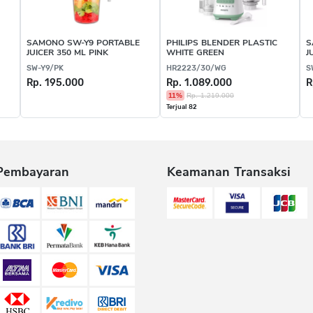
SAMONO SW-Y9 PORTABLE
PHILIPS BLENDER PLASTIC
S
JUICER 350 ML PINK
WHITE GREEN
J
SW-Y9/PK
HR2223/30/WG
S
Rp. 195.000
Rp. 1.089.000
R
11%
Rp. 1.219.000
Terjual 82
Pembayaran
Keamanan Transaksi