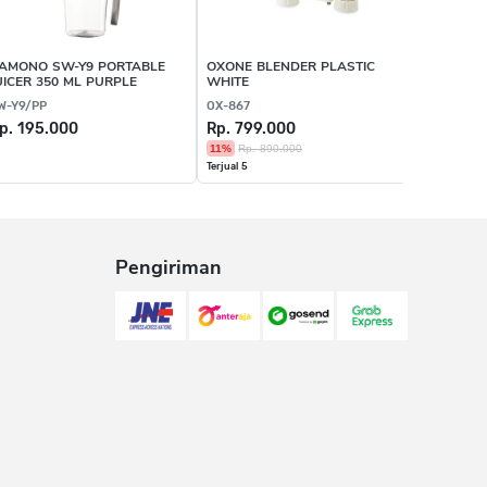
AMONO SW-Y9 PORTABLE
OXONE BLENDER PLASTIC
NINJA BL
UICER 350 ML PURPLE
WHITE
BLENDER
W-Y9/PP
OX-867
BC151IDC
p. 195.000
Rp. 799.000
Rp. 1.29
11%
Rp. 890.000
Terjual 5
Pengiriman