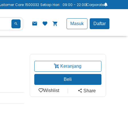
ustomer Care 1500032 Setiap Hari : 09:00 - 22:00
Corporate
Masuk
Daftar
Keranjang
Beli
Wishlist
Share