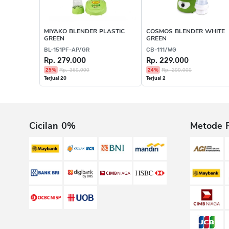
MIYAKO BLENDER PLASTIC
COSMOS BLENDER WHITE
GREEN
GREEN
BL-151PF-AP/GR
CB-111/WG
Rp. 279.000
Rp. 229.000
25%
Rp. 369.000
24%
Rp. 299.000
Terjual 20
Terjual 2
Cicilan 0%
Metode 