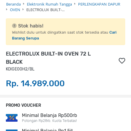
Beranda
Elektronik Rumah Tangga
PERLENGKAPAN DAPUR
OVEN
ELECTROLUX BUILT-…
Stok habis!
Wishlist dulu untuk diingatkan saat stok tersedia atau
Cari
Barang Serupa
ELECTROLUX BUILT-IN OVEN 72 L
BLACK
KOIGE00H2/BL
Rp. 14.989.000
PROMO VOUCHER
Minimal Belanja Rp500rb
Potongan Rp28rb. Kuota Terbatas!
Minimal Belanja Rp1,5jt