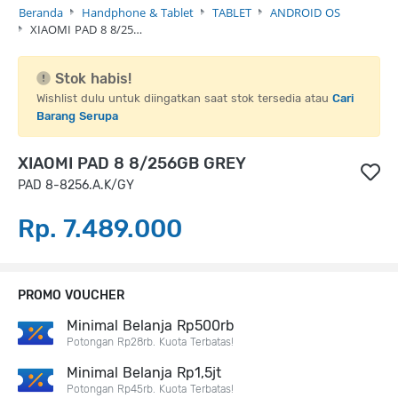
Beranda
Handphone & Tablet
TABLET
ANDROID OS
XIAOMI PAD 8 8/25…
Stok habis!
Wishlist dulu untuk diingatkan saat stok tersedia atau
Cari
Barang Serupa
XIAOMI PAD 8 8/256GB GREY
PAD 8-8256.A.K/GY
Rp. 7.489.000
PROMO VOUCHER
Minimal Belanja Rp500rb
Potongan Rp28rb. Kuota Terbatas!
Minimal Belanja Rp1,5jt
Potongan Rp45rb. Kuota Terbatas!