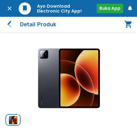
Ayo Download
Buka App
Electronic City App!
Detail Produk