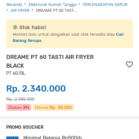
Beranda
Elektronik Rumah Tangga
PERLENGKAPAN DAPUR
AIR FRYER
DREAME PT 60 TAST…
Stok habis!
Wishlist dulu untuk diingatkan saat stok tersedia atau
Cari
Barang Serupa
DREAME PT 60 TASTI AIR FRYER
BLACK
PT 60/BL
Rp. 2.340.000
Rp. 2.390.000
Diskon
3%
Hemat
Rp. 50.000
PROMO VOUCHER
Minimal Belanja Rp500rb