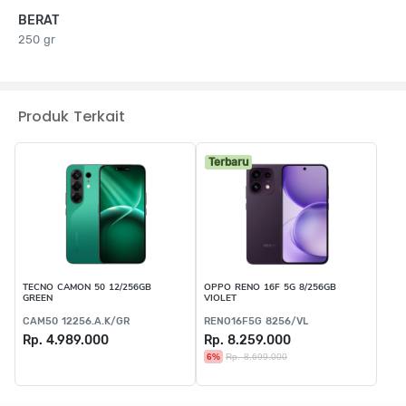
BERAT
250 gr
Produk Terkait
Terbaru
TECNO CAMON 50 12/256GB
OPPO RENO 16F 5G 8/256GB
GREEN
VIOLET
CAM50 12256.A.K/GR
RENO16F5G 8256/VL
Rp. 4.989.000
Rp. 8.259.000
6%
Rp. 8.699.000