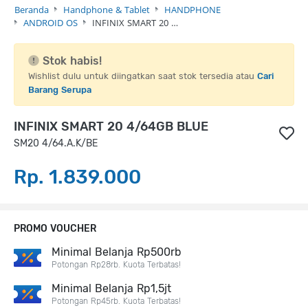
Beranda
Handphone & Tablet
HANDPHONE
ANDROID OS
INFINIX SMART 20 …
Stok habis!
Wishlist dulu untuk diingatkan saat stok tersedia atau
Cari
Barang Serupa
INFINIX SMART 20 4/64GB BLUE
SM20 4/64.A.K/BE
Rp. 1.839.000
PROMO VOUCHER
Minimal Belanja Rp500rb
Potongan Rp28rb. Kuota Terbatas!
Minimal Belanja Rp1,5jt
Potongan Rp45rb. Kuota Terbatas!