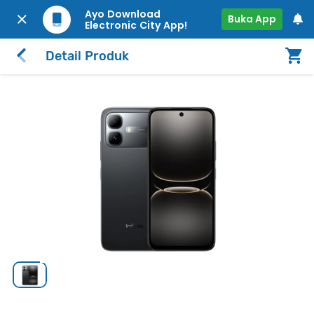
Ayo Download
Buka App
Electronic City App!
Detail Produk