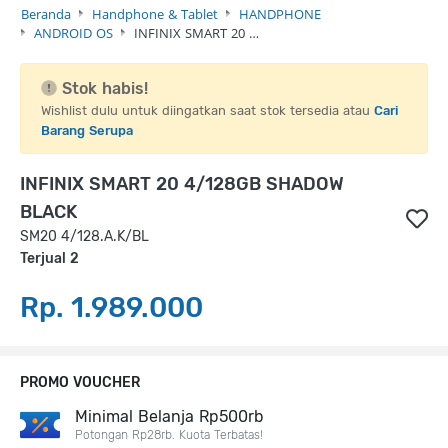
Beranda
Handphone & Tablet
HANDPHONE
ANDROID OS
INFINIX SMART 20 …
Stok habis!
Wishlist dulu untuk diingatkan saat stok tersedia atau
Cari
Barang Serupa
INFINIX SMART 20 4/128GB SHADOW
BLACK
SM20 4/128.A.K/BL
Terjual 2
Rp. 1.989.000
PROMO VOUCHER
Minimal Belanja Rp500rb
Potongan Rp28rb. Kuota Terbatas!