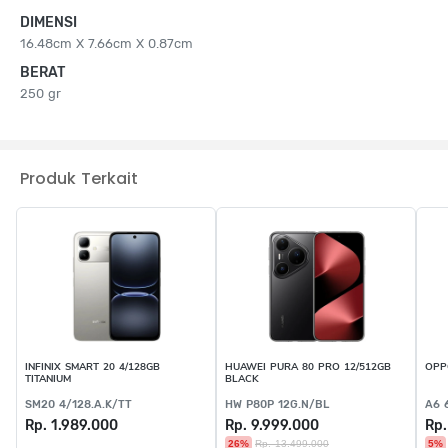
DIMENSI
16.48cm X 7.66cm X 0.87cm
BERAT
250 gr
Produk Terkait
INFINIX SMART 20 4/128GB
HUAWEI PURA 80 PRO 12/512GB
OPP
TITANIUM
BLACK
SM20 4/128.A.K/TT
HW P80P 12G.N/BL
A6 
Rp. 1.989.000
Rp. 9.999.000
Rp.
26%
Rp. 13.499.000
5%