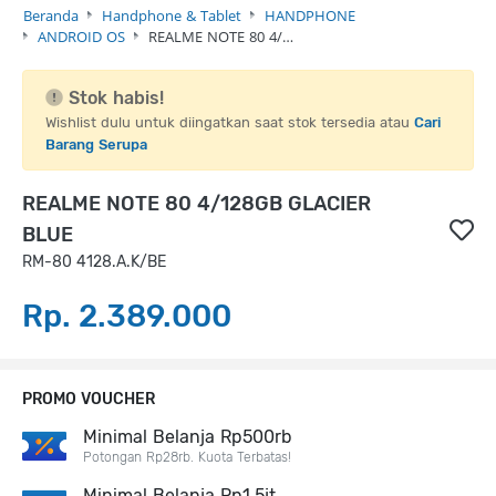
Beranda
Handphone & Tablet
HANDPHONE
ANDROID OS
REALME NOTE 80 4/…
Stok habis!
Wishlist dulu untuk diingatkan saat stok tersedia atau
Cari
Barang Serupa
REALME NOTE 80 4/128GB GLACIER
BLUE
RM-80 4128.A.K/BE
Rp. 2.389.000
PROMO VOUCHER
Minimal Belanja Rp500rb
Potongan Rp28rb. Kuota Terbatas!
Minimal Belanja Rp1,5jt