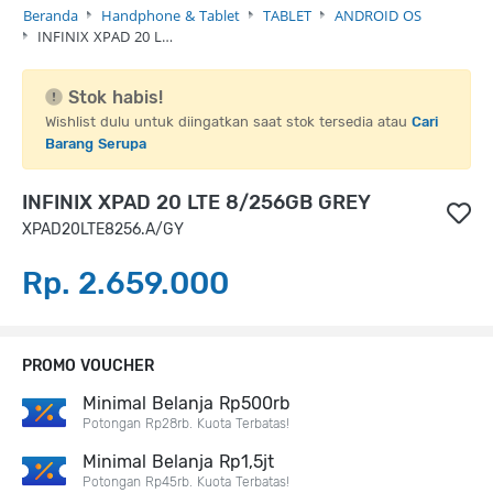
Beranda
Handphone & Tablet
TABLET
ANDROID OS
INFINIX XPAD 20 L…
Stok habis!
Wishlist dulu untuk diingatkan saat stok tersedia atau
Cari
Barang Serupa
INFINIX XPAD 20 LTE 8/256GB GREY
XPAD20LTE8256.A/GY
Rp. 2.659.000
PROMO VOUCHER
Minimal Belanja Rp500rb
Potongan Rp28rb. Kuota Terbatas!
Minimal Belanja Rp1,5jt
Potongan Rp45rb. Kuota Terbatas!