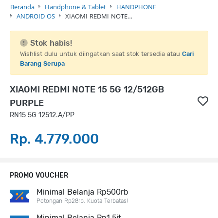
Beranda
Handphone & Tablet
HANDPHONE
ANDROID OS
XIAOMI REDMI NOTE…
Stok habis!
Wishlist dulu untuk diingatkan saat stok tersedia atau
Cari
Barang Serupa
XIAOMI REDMI NOTE 15 5G 12/512GB
PURPLE
RN15 5G 12512.A/PP
Rp. 4.779.000
PROMO VOUCHER
Minimal Belanja Rp500rb
Potongan Rp28rb. Kuota Terbatas!
Minimal Belanja Rp1,5jt