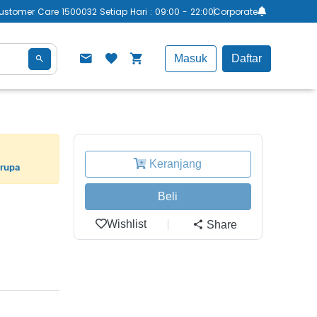
ustomer Care 1500032 Setiap Hari : 09:00 - 22:00
Corporate
Masuk
Daftar
Keranjang
erupa
Beli
Wishlist
Share