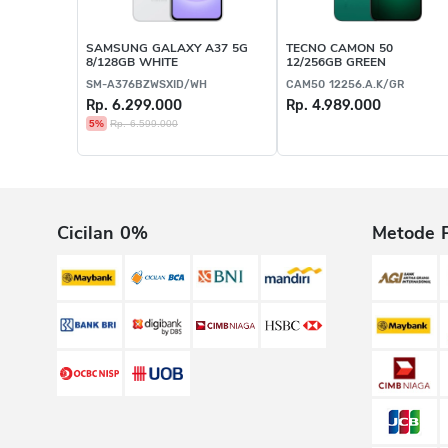
SAMSUNG GALAXY A37 5G
TECNO CAMON 50
8/128GB WHITE
12/256GB GREEN
SM-A376BZWSXID/WH
CAM50 12256.A.K/GR
Rp. 6.299.000
Rp. 4.989.000
5%
Rp. 6.599.000
Cicilan 0%
Metode 