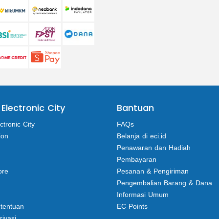
 Electronic City
Bantuan
ctronic City
FAQs
ion
Belanja di eci.id
Penawaran dan Hadiah
Pembayaran
ore
Pesanan & Pengiriman
Pengembalian Barang & Dana
Informasi Umum
etentuan
EC Points
rivasi