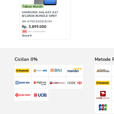
Tebus Murah
SAMSUNG GALAXY A17
8/128GB BUNDLE GREY
SM-A175FZADXI.B/GY
Rp. 3.899.000
3%
Rp. 3.999.000
Terjual 8
Cicilan 0%
Metode 