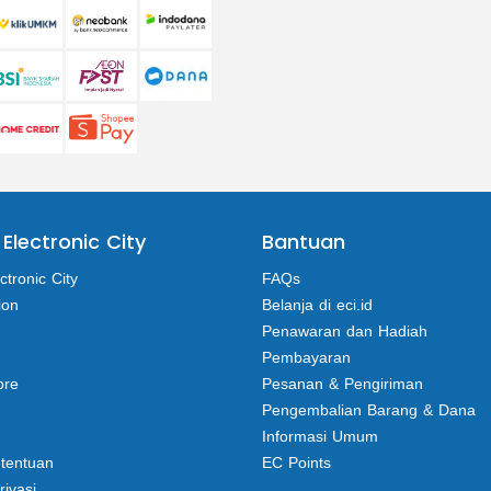
 Electronic City
Bantuan
ctronic City
FAQs
ion
Belanja di eci.id
Penawaran dan Hadiah
Pembayaran
ore
Pesanan & Pengiriman
Pengembalian Barang & Dana
Informasi Umum
etentuan
EC Points
rivasi