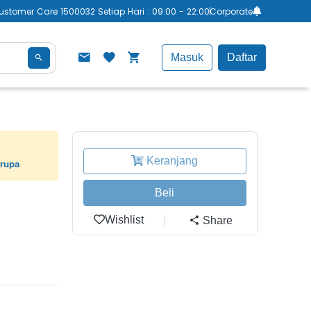
ustomer Care 1500032 Setiap Hari : 09:00 - 22:00
Corporate
Masuk
Daftar
Keranjang
erupa
Beli
Wishlist
Share