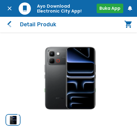
Ayo Download
Buka App
Electronic City App!
Detail Produk