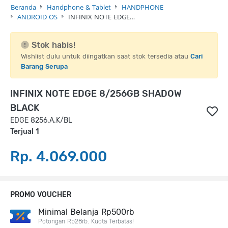
Beranda
Handphone & Tablet
HANDPHONE
ANDROID OS
INFINIX NOTE EDGE…
Stok habis!
Wishlist dulu untuk diingatkan saat stok tersedia atau
Cari
Barang Serupa
INFINIX NOTE EDGE 8/256GB SHADOW
BLACK
EDGE 8256.A.K/BL
Terjual 1
Rp. 4.069.000
PROMO VOUCHER
Minimal Belanja Rp500rb
Potongan Rp28rb. Kuota Terbatas!