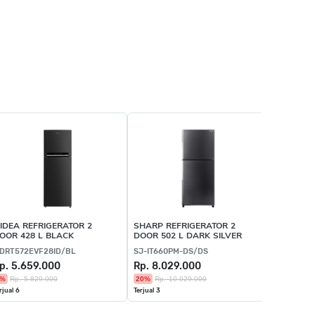
Terlaris
IDEA REFRIGERATOR 2
SHARP REFRIGERATOR 2
SHARP RE
OOR 428 L BLACK
DOOR 502 L DARK SILVER
DOOR 428
DRT572EVF28ID/BL
SJ-IT660PM-DS/DS
SJ-IG571P
p. 5.659.000
Rp. 8.029.000
Rp. 8.19
3%
Rp. 5.829.000
20%
Rp. 10.029.000
15%
Rp. 9
rjual 6
Terjual 3
Terjual 100+