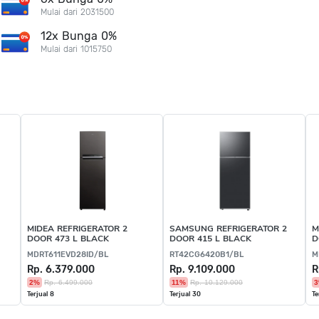
Mulai dari 2031500
12x Bunga 0%
Mulai dari 1015750
MIDEA REFRIGERATOR 2
SAMSUNG REFRIGERATOR 2
M
DOOR 473 L BLACK
DOOR 415 L BLACK
D
MDRT611EVD28ID/BL
RT42CG6420B1/BL
M
Rp. 6.379.000
Rp. 9.109.000
R
2%
Rp. 6.499.000
11%
Rp. 10.129.000
Terjual 8
Terjual 30
Te