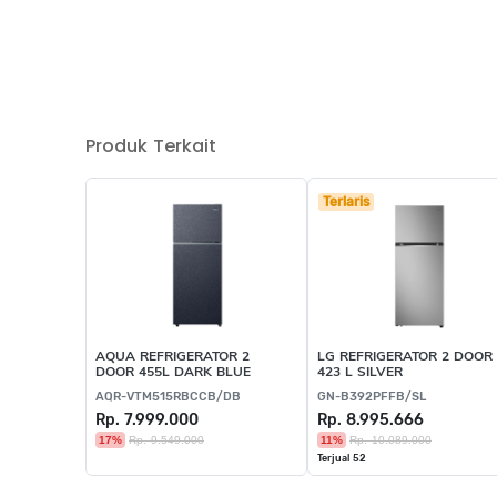
Produk Terkait
Terlaris
AQUA REFRIGERATOR 2
LG REFRIGERATOR 2 DOOR
DOOR 455L DARK BLUE
423 L SILVER
AQR-VTM515RBCCB/DB
GN-B392PFFB/SL
Rp. 7.999.000
Rp. 8.995.666
17%
Rp. 9.549.000
11%
Rp. 10.089.000
Terjual 52