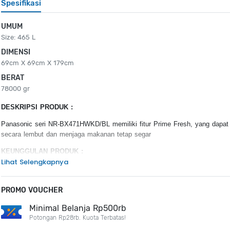
Spesifikasi
UMUM
Size: 465 L
DIMENSI
69cm X 69cm X 179cm
BERAT
78000 gr
DESKRIPSI PRODUK :
Panasonic seri NR-BX471HWKD/BL memiliki fitur Prime Fresh, yang dap
secara lembut dan menjaga makanan tetap segar
KEUNGGULAN PRODUK :
Lihat Selengkapnya
Efek anti bakteri
Menjaga Kelembapan untuk Kompartemen Sayuran
Menghemat Energi dengan Cerdas
PROMO VOUCHER
Minimal Belanja Rp500rb
Potongan Rp28rb. Kuota Terbatas!