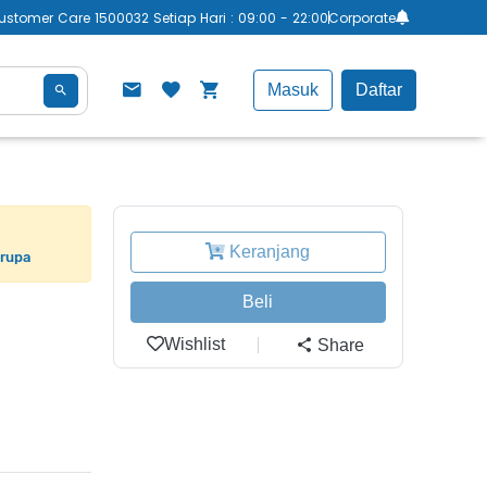
ustomer Care 1500032 Setiap Hari : 09:00 - 22:00
Corporate
Masuk
Daftar
Keranjang
erupa
Beli
Wishlist
Share