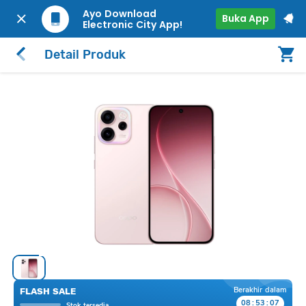
Ayo Download
Buka App
Electronic City App!
Detail Produk
Berakhir dalam
FLASH SALE
08
:
53
:
06
Stok tersedia