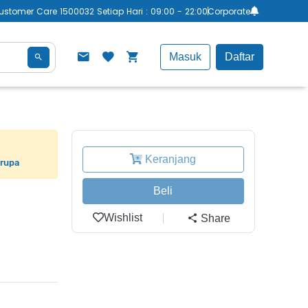
ustomer Care 1500032 Setiap Hari : 09:00 - 22:00
Corporate
Masuk
Daftar
Keranjang
erupa
Beli
Wishlist
Share