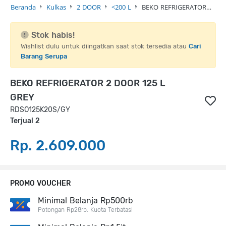
Beranda
Kulkas
2 DOOR
<200 L
BEKO REFRIGERATOR…
Stok habis!
Wishlist dulu untuk diingatkan saat stok tersedia atau
Cari
Barang Serupa
BEKO REFRIGERATOR 2 DOOR 125 L
GREY
RDSO125K20S/GY
Terjual 2
Rp. 2.609.000
PROMO VOUCHER
Minimal Belanja Rp500rb
Potongan Rp28rb. Kuota Terbatas!