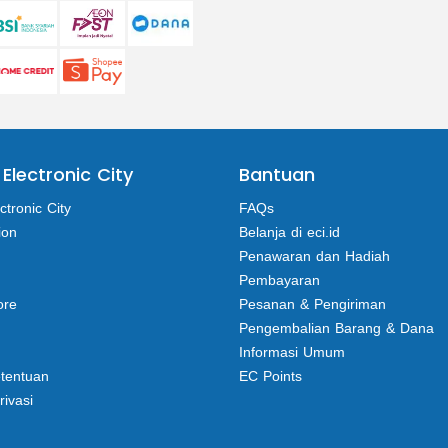
 Electronic City
Bantuan
ctronic City
FAQs
ion
Belanja di eci.id
Penawaran dan Hadiah
Pembayaran
ore
Pesanan & Pengiriman
Pengembalian Barang & Dana
Informasi Umum
etentuan
EC Points
rivasi