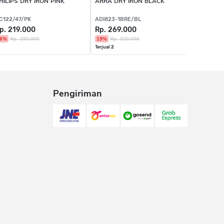
HILIPS DRY IRON PINK
ARRA DRY IRON BLACK
PHILIPS 
C122/47/PK
ADI823-1BRE/BL
HD1175/4
p. 219.000
Rp. 269.000
Rp. 389
6%
Rp. 259.000
19%
Rp. 329.000
8%
Rp. 41
Terjual 2
Terjual 1
Pengiriman