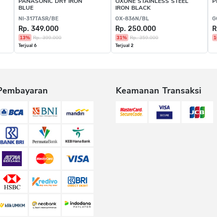
PANASONIC DRY IRON
OXONE STAINLESS STEEL
P
BLUE
IRON BLACK
NI-317TASR/BE
OX-836N/BL
G
Rp. 349.000
Rp. 250.000
R
13%
Rp. 399.000
31%
Rp. 359.000
1
Terjual 6
Terjual 2
Pembayaran
Keamanan Transaksi