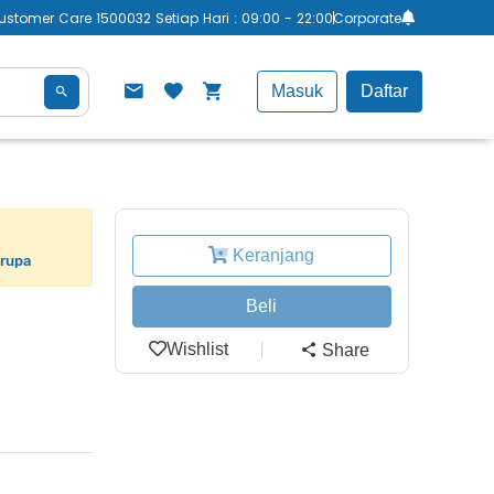
ustomer Care 1500032 Setiap Hari : 09:00 - 22:00
Corporate
Masuk
Daftar
Keranjang
erupa
Beli
Wishlist
Share