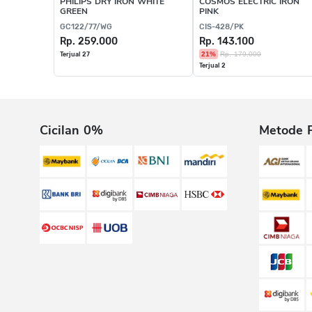
PHILIPS DRY IRON WHITE
COSMOS ELECTRIC IRON
GREEN
PINK
GC122/77/WG
CIS-428/PK
Rp. 259.000
Rp. 143.100
21%
Rp. 179.000
Terjual 27
Terjual 2
Cicilan 0%
Metode 