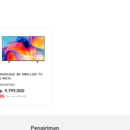
AMSUNG 4K MINI LED TV
5 INCH
A65M70H
p. 9.799.000
2%
Rp. 11.099.000
Pengiriman