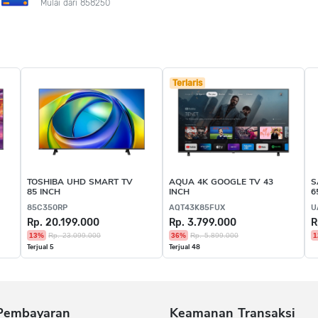
Mulai dari 858250
Terlaris
TOSHIBA UHD SMART TV
AQUA 4K GOOGLE TV 43
S
85 INCH
INCH
6
85C350RP
AQT43K85FUX
U
Rp. 20.199.000
Rp. 3.799.000
R
13%
Rp. 23.099.000
36%
Rp. 5.899.000
1
Terjual 5
Terjual 48
Pembayaran
Keamanan Transaksi