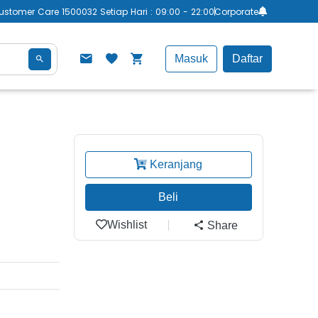
ustomer Care 1500032 Setiap Hari : 09:00 - 22:00
Corporate
Masuk
Daftar
Keranjang
Beli
Wishlist
Share