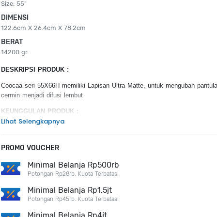
Size: 55"
DIMENSI
122.6cm X 26.4cm X 78.2cm
BERAT
14200 gr
DESKRIPSI PRODUK :
Coocaa seri 55X66H memiliki Lapisan Ultra Matte, untuk mengubah pantula
cermin menjadi difusi lembut
KEUNGGULAN PRODUK :
Lihat Selengkapnya
QD Mini LED
Full Array Local Diming
120 Hz
PROMO VOUCHER
MEMC
Minimal Belanja Rp500rb
Dolby Audio
Potongan Rp28rb. Kuota Terbatas!
Minimal Belanja Rp1,5jt
Potongan Rp45rb. Kuota Terbatas!
Minimal Belanja Rp4jt