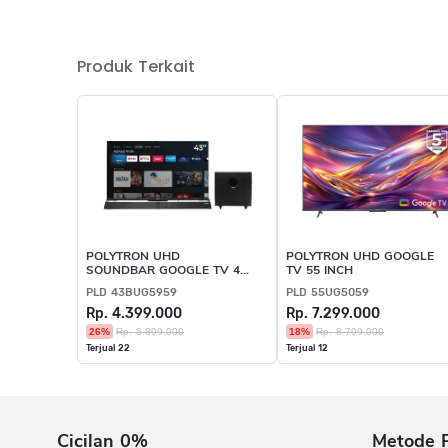
Produk Terkait
POLYTRON UHD
POLYTRON UHD GOOGLE
SOUNDBAR GOOGLE TV 43
TV 55 INCH
INCH
PLD 43BUG5959
PLD 55UG5059
Rp. 4.399.000
Rp. 7.299.000
26%
Rp. 5.899.000
18%
Rp. 8.799.000
Terjual 22
Terjual 12
Cicilan 0%
Metode 