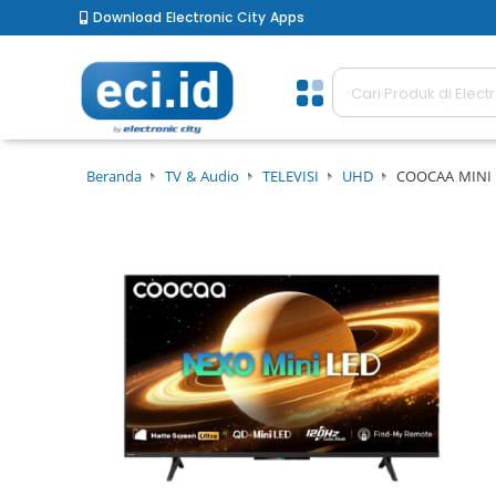
Download Electronic City Apps
Beranda
TV & Audio
TELEVISI
UHD
COOCAA MINI