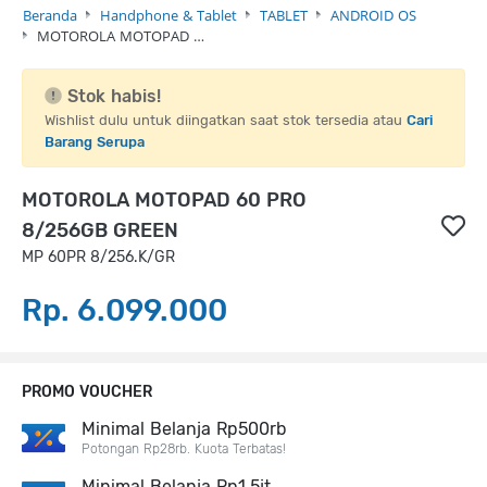
Beranda
Handphone & Tablet
TABLET
ANDROID OS
MOTOROLA MOTOPAD …
Stok habis!
Wishlist dulu untuk diingatkan saat stok tersedia atau
Cari
Barang Serupa
MOTOROLA MOTOPAD 60 PRO
8/256GB GREEN
MP 60PR 8/256.K/GR
Rp. 6.099.000
PROMO VOUCHER
Minimal Belanja Rp500rb
Potongan Rp28rb. Kuota Terbatas!
Minimal Belanja Rp1,5jt