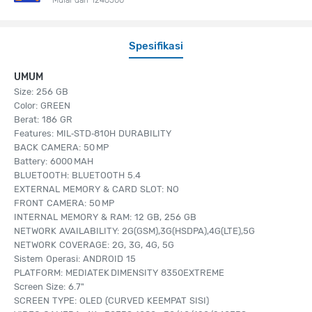
Spesifikasi
UMUM
Size: 256 GB
Color: GREEN
Berat: 186 GR
Features: MIL‑STD‑810H DURABILITY
BACK CAMERA: 50 MP
Battery: 6000 MAH
BLUETOOTH: BLUETOOTH 5.4
EXTERNAL MEMORY & CARD SLOT: NO
FRONT CAMERA: 50 MP
INTERNAL MEMORY & RAM: 12 GB, 256 GB
NETWORK AVAILABILITY: 2G(GSM),3G(HSDPA),4G(LTE),5G
NETWORK COVERAGE: 2G, 3G, 4G, 5G
Sistem Operasi: ANDROID 15
PLATFORM: MEDIATEK DIMENSITY 8350EXTREME
Screen Size: 6.7"
SCREEN TYPE: OLED (CURVED KEEMPAT SISI)