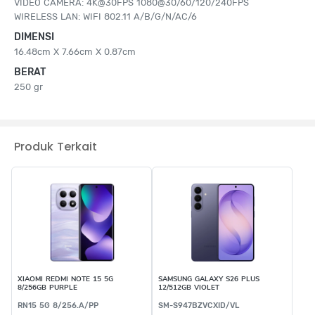
VIDEO CAMERA: 4K@30FPS 1080@30/60/120/240FPS
WIRELESS LAN: WIFI 802.11 A/B/G/N/AC/6
DIMENSI
16.48cm X 7.66cm X 0.87cm
BERAT
250 gr
Produk Terkait
XIAOMI REDMI NOTE 15 5G
SAMSUNG GALAXY S26 PLUS
8/256GB PURPLE
12/512GB VIOLET
RN15 5G 8/256.A/PP
SM-S947BZVCXID/VL