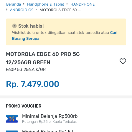
Beranda
Handphone & Tablet
HANDPHONE
ANDROID OS
MOTOROLA EDGE 60 …
Stok habis!
Wishlist dulu untuk diingatkan saat stok tersedia atau
Cari
Barang Serupa
MOTOROLA EDGE 60 PRO 5G
12/256GB GREEN
E60P 5G 256.A.K/GR
Rp. 7.479.000
PROMO VOUCHER
Minimal Belanja Rp500rb
Potongan Rp28rb. Kuota Terbatas!
Minimal Belanja Rp1,5jt