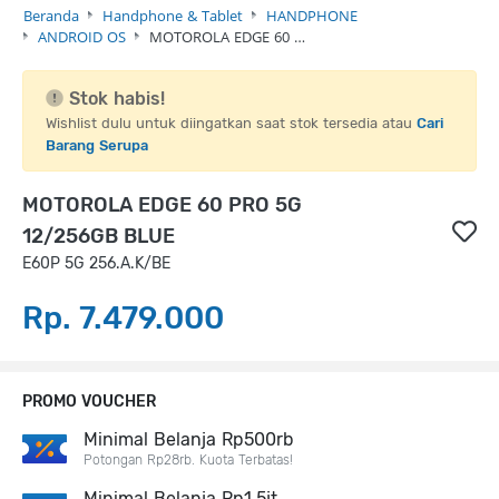
Beranda
Handphone & Tablet
HANDPHONE
ANDROID OS
MOTOROLA EDGE 60 …
Stok habis!
Wishlist dulu untuk diingatkan saat stok tersedia atau
Cari
Barang Serupa
MOTOROLA EDGE 60 PRO 5G
12/256GB BLUE
E60P 5G 256.A.K/BE
Rp. 7.479.000
PROMO VOUCHER
Minimal Belanja Rp500rb
Potongan Rp28rb. Kuota Terbatas!
Minimal Belanja Rp1,5jt