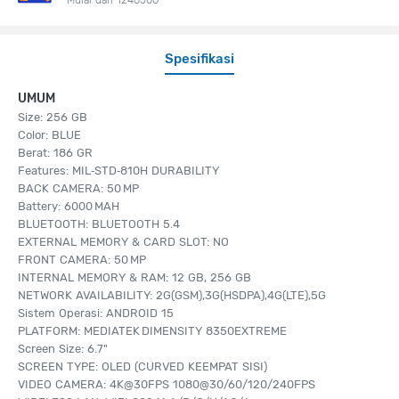
Spesifikasi
UMUM
Size: 256 GB
Color: BLUE
Berat: 186 GR
Features: MIL‑STD‑810H DURABILITY
BACK CAMERA: 50 MP
Battery: 6000 MAH
BLUETOOTH: BLUETOOTH 5.4
EXTERNAL MEMORY & CARD SLOT: NO
FRONT CAMERA: 50 MP
INTERNAL MEMORY & RAM: 12 GB, 256 GB
NETWORK AVAILABILITY: 2G(GSM),3G(HSDPA),4G(LTE),5G
Sistem Operasi: ANDROID 15
PLATFORM: MEDIATEK DIMENSITY 8350EXTREME
Screen Size: 6.7"
SCREEN TYPE: OLED (CURVED KEEMPAT SISI)
VIDEO CAMERA: 4K@30FPS 1080@30/60/120/240FPS