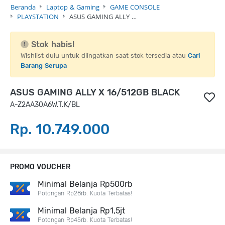
Beranda
Laptop & Gaming
GAME CONSOLE
PLAYSTATION
ASUS GAMING ALLY …
Stok habis!
Wishlist dulu untuk diingatkan saat stok tersedia atau
Cari
Barang Serupa
ASUS GAMING ALLY X 16/512GB BLACK
A-Z2AA30A6W.T.K/BL
Rp. 10.749.000
PROMO VOUCHER
Minimal Belanja Rp500rb
Potongan Rp28rb. Kuota Terbatas!
Minimal Belanja Rp1,5jt
Potongan Rp45rb. Kuota Terbatas!