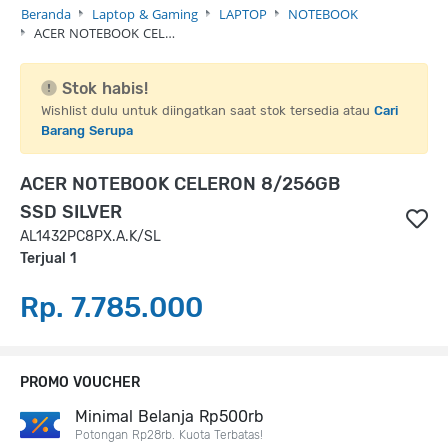
Beranda
Laptop & Gaming
LAPTOP
NOTEBOOK
ACER NOTEBOOK CEL…
Stok habis!
Wishlist dulu untuk diingatkan saat stok tersedia atau
Cari
Barang Serupa
ACER NOTEBOOK CELERON 8/256GB
SSD SILVER
AL1432PC8PX.A.K/SL
Terjual 1
Rp. 7.785.000
PROMO VOUCHER
Minimal Belanja Rp500rb
Potongan Rp28rb. Kuota Terbatas!