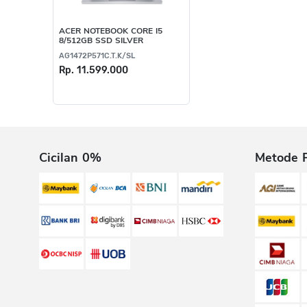
ACER NOTEBOOK CORE I5
8/512GB SSD SILVER
AG1472P571C.T.K/SL
Rp. 11.599.000
Cicilan 0%
Metode 