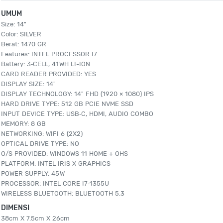
UMUM
Size: 14"
Color: SILVER
Berat: 1470 GR
Features: INTEL PROCESSOR I7
Battery: 3‑CELL, 41 WH LI-ION
CARD READER PROVIDED: YES
DISPLAY SIZE: 14"
DISPLAY TECHNOLOGY: 14" FHD (1920 × 1080) IPS
HARD DRIVE TYPE: 512 GB PCIE NVME SSD
INPUT DEVICE TYPE: USB‑C, HDMI, AUDIO COMBO
MEMORY: 8 GB
NETWORKING: WIFI 6 (2X2)
OPTICAL DRIVE TYPE: NO
O/S PROVIDED: WINDOWS 11 HOME + OHS
PLATFORM: INTEL IRIS X GRAPHICS
POWER SUPPLY: 45 W
PROCESSOR: INTEL CORE I7‑1355U
WIRELESS BLUETOOTH: BLUETOOTH 5.3
DIMENSI
38cm X 7.5cm X 26cm