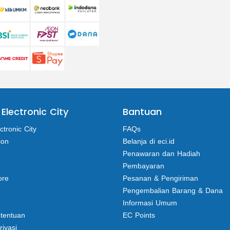
 Electronic City
Bantuan
ctronic City
FAQs
ion
Belanja di eci.id
Penawaran dan Hadiah
Pembayaran
ore
Pesanan & Pengiriman
Pengembalian Barang & Dana
Informasi Umum
etentuan
EC Points
rivasi