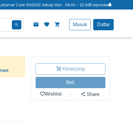
ustomer Care 1500032 Setiap Hari : 09:00 - 22:00
Corporate
Masuk
Daftar
Keranjang
erupa
Beli
Wishlist
Share