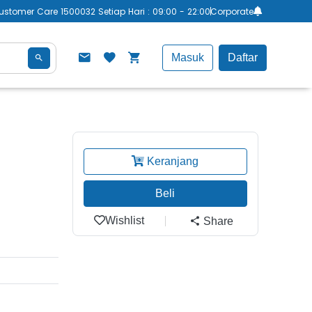
ustomer Care 1500032 Setiap Hari : 09:00 - 22:00
Corporate
Masuk
Daftar
Keranjang
Beli
Wishlist
Share