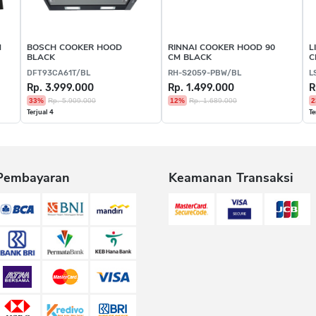
M
BOSCH COOKER HOOD
RINNAI COOKER HOOD 90
L
BLACK
CM BLACK
C
DFT93CA61T/BL
RH-S2059-PBW/BL
L
Rp. 3.999.000
Rp. 1.499.000
R
33%
Rp. 5.909.000
12%
Rp. 1.689.000
2
Terjual 4
Te
Pembayaran
Keamanan Transaksi