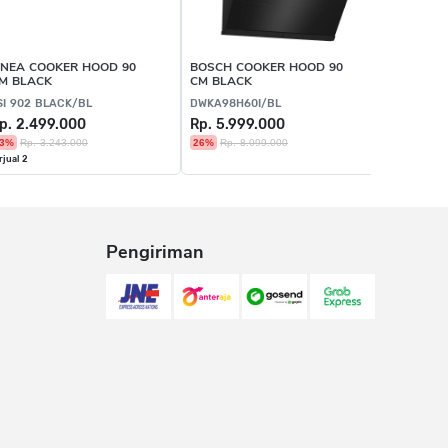
INEA COOKER HOOD 90
BOSCH COOKER HOOD 90
M BLACK
CM BLACK
SI 902 BLACK/BL
DWKA98H60I/BL
p. 2.499.000
Rp. 5.999.000
3%
Rp. 3.243.000
26%
Rp. 8.099.000
rjual 2
Pengiriman