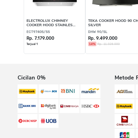
ELECTROLUX CHIMNEY
TEKA COOKER HOOD 90 C
COOKER HOOD STAINLESS
SILVER
STEEL
ECT9740S/SS
DHW 90/SL
Rp. 7.179.000
Rp. 9.499.000
14%
Rp. 11.028.000
Terjual 1
Cicilan 0%
Metode 