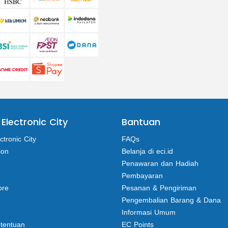
 Electronic City
Bantuan
ctronic City
FAQs
ion
Belanja di eci.id
Penawaran dan Hadiah
Pembayaran
ore
Pesanan & Pengiriman
Pengembalian Barang & Dana
Informasi Umum
etentuan
EC Points