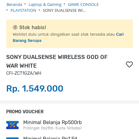
Beranda
Laptop & Gaming
GAME CONSOLE
PLAYSTATION
SONY DUALSENSE WI…
Stok habis!
Wishlist dulu untuk diingatkan saat stok tersedia atau
Cari
Barang Serupa
SONY DUALSENSE WIRELESS GOD OF
WAR WHITE
CFI-ZCT1GZA/WH
Rp. 1.549.000
PROMO VOUCHER
Minimal Belanja Rp500rb
Potongan Rp28rb. Kuota Terbatas!
Minimal Belanja Rp1,5jt