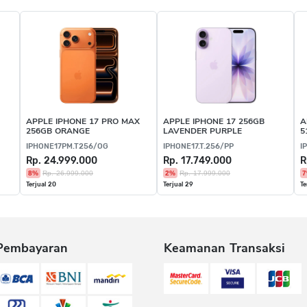
APPLE IPHONE 17 PRO MAX
APPLE IPHONE 17 256GB
A
256GB ORANGE
LAVENDER PURPLE
5
IPHONE17PM.T256/OG
IPHONE17.T.256/PP
I
Rp. 24.999.000
Rp. 17.749.000
R
8%
Rp. 26.999.000
2%
Rp. 17.999.000
Terjual 20
Terjual 29
Te
Pembayaran
Keamanan Transaksi