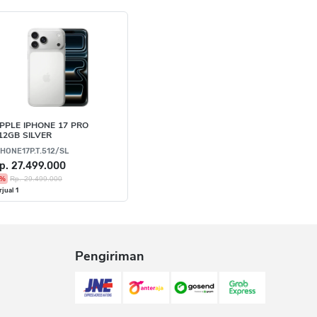
PPLE IPHONE 17 PRO
12GB SILVER
PHONE17P.T.512/SL
p. 27.499.000
7%
Rp. 29.499.000
rjual 1
Pengiriman