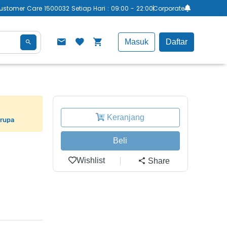
ustomer Care 1500032 Setiap Hari : 09:00 - 22:00
Corporate
Masuk
Daftar
Keranjang
erupa
Beli
Wishlist
Share