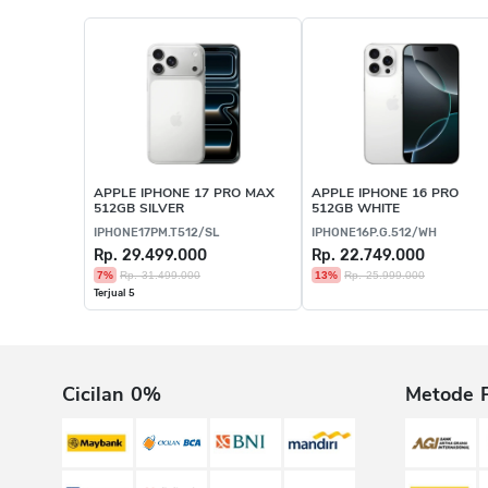
APPLE IPHONE 17 PRO MAX
APPLE IPHONE 16 PRO
512GB SILVER
512GB WHITE
IPHONE17PM.T512/SL
IPHONE16P.G.512/WH
Rp. 29.499.000
Rp. 22.749.000
7%
Rp. 31.499.000
13%
Rp. 25.999.000
Terjual 5
Cicilan 0%
Metode 